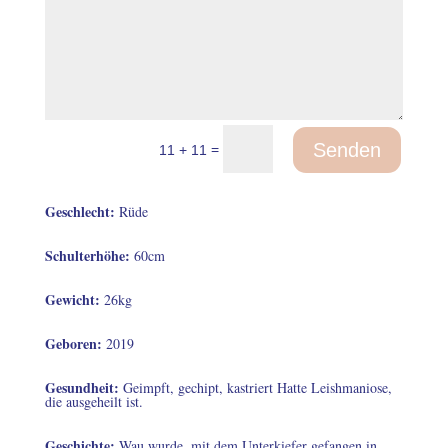
Senden
=
11 + 11
Geschlecht
:
Rüde
Schulterhöhe
:
60
cm
Gewicht
:
26
kg
Geboren
:
2019
Gesundheit
:
Geimpft, gechipt, kastriert Hatte Leishmaniose,
die ausgeheilt ist.
Geschichte
:
Wau wurde, mit dem Unterkiefer gefangen in