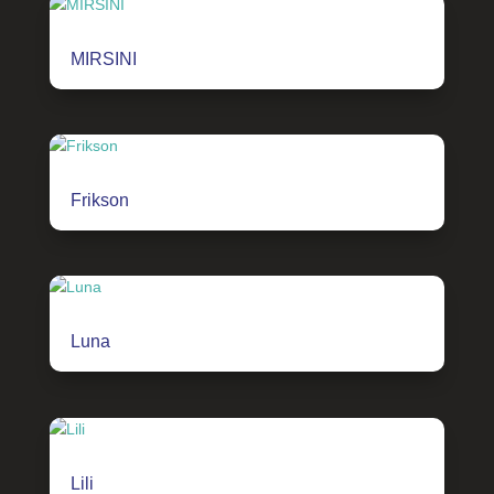
MIRSINI
Frikson
Luna
Lili