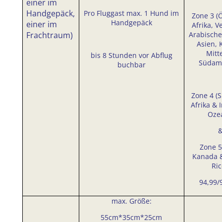
einer im
Handgepäck,
Pro Fluggast max. 1 Hund im
Zone 3 (
Handgepäck
einer im
Afrika, V
Frachtraum)
Arabische
Asien, K
Mitt
bis 8 Stunden vor Abflug
Südame
buchbar
Zone 4 (
Afrika & 
Oze
Zone 5
Kanada 
Ric
94,99/
max. Größe:
55cm*35cm*25cm