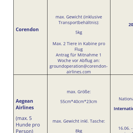
max. Gewicht (inklusive
Transportbehältnis):
2
Corendon
5kg
Max. 2 Tiere in Kabine pro
Flug
Antrag für Mitnahme 1
Woche vor Abflug an:
groundoperation@corendon-
airlines.com
max. Größe:
Nation
Aegean
55cm*40cm*23cm
Airlines
Internati
(max. 5
max. Gewicht inkl. Tasche:
Hunde pro
16.06. -
Person)
8kg