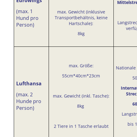
Eurowings
Mittelstr
(max. 1
max. Gewicht (inklusive
Hund pro
Transportbehältnis, keine
Langstrec
Hartschale):
Person)
verf
8kg
max. Größe:
Nationale
55cm*40cm*23cm
5
Lufthansa
Interna
Stre
(max. 2
max. Gewicht (inkl. Tasche):
Hunde pro
6
8kg
Person)
Langst
bis 
2 Tiere in 1 Tasche erlaubt