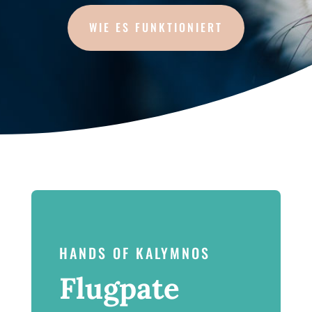
WIE ES FUNKTIONIERT
HANDS OF KALYMNOS
Flugpate