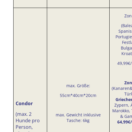
Zon
(Bale
Spani
Portugi
Fest
Bulga
Kroat
49,99€
Zon
max. Größe:
(Kanaren
Tür
55cm*40cm*20cm
Grieche
Condor
Zypern, 
Marokko,
(max. 2
max. Gewicht inklusive
& Gam
Hunde pro
Tasche: 6kg
64,99€
Person,