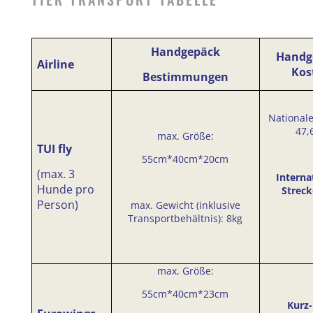
Handgepäck
Handg
Airline
Kos
Bestimmungen
Nationale
47,
max. Größe:
TUI fly
55cm*40cm*20cm
(max. 3
Interna
Hunde pro
Streck
Person)
max. Gewicht (inklusive
Transportbehältnis): 8kg
max. Größe:
55cm*40cm*23cm
Kurz