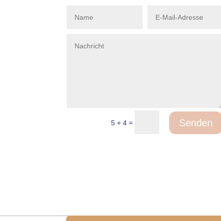
Senden
=
5 + 4