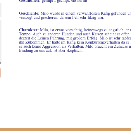
Gesundheit
:
geimpft, gechipt, entwurmt
Geschichte
:
Milo wurde in einem verwahrlosten Käfig gefunden u
versorgt und geschoren, da sein Fell sehr filzig war.
Charakter
:
Milo, ist etwas vorsichtig, keineswegs zu ängstlich, 
Tempo. Auch zu anderen Hunden und auch Katzen scheint er offen z
derzeit die Leinen Führung, mit großem Erfolg. Milo ist sehr tapfe
ihn Zukommen. Er hatte im Käfig kein Konkurrenzverhalten da er al
er auch keine Aggression als Verhalten. Milo braucht ein Zuhause m
Bindung zu uns auf, ist aber skeptisch.