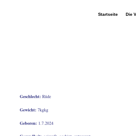
Startseite
Die 
Geschlecht
:
Rüde
Gewicht
:
7kg
kg
Geboren
:
1.7.2024