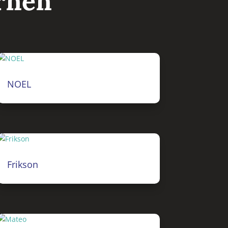
rnen
NOEL
Frikson