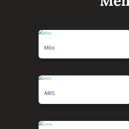
Meh
Milo
ARIS