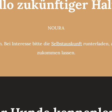
llo zukünftiger Hal
NOURA
h. Bei Interesse bitte die
Selbstauskunft
runterladen, 
zukommen lassen.