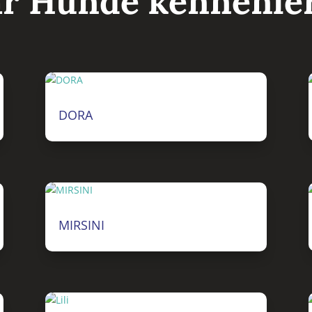
r Hunde kennenle
DORA
MIRSINI