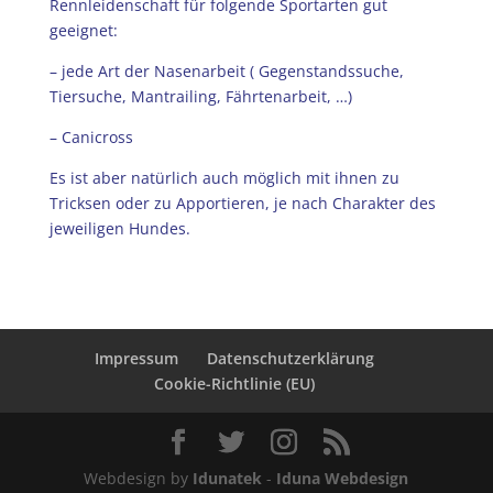
Rennleidenschaft für folgende Sportarten gut
geeignet:
– jede Art der Nasenarbeit ( Gegenstandssuche,
Tiersuche, Mantrailing, Fährtenarbeit, …)
– Canicross
Es ist aber natürlich auch möglich mit ihnen zu
Tricksen oder zu Apportieren, je nach Charakter des
jeweiligen Hundes.
Impressum
Datenschutzerklärung
Cookie-Richtlinie (EU)
Webdesign by
Idunatek
-
Iduna Webdesign